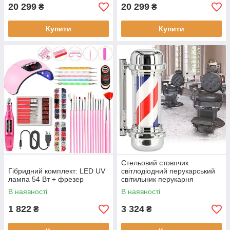
20 299
20 299
₴
₴
Купити
Купити
Стельовий стовпчик
Гібридний комплект: LED UV
світлодіодний перукарський
лампа 54 Вт + фрезер
світильник перукарня
рекламна вивіска для вітальні
В наявності
В наявності
60 см
1 822
3 324
₴
₴