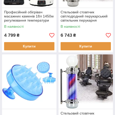
Професійний обігрівач
Стельовий стовпчик
масажних каменів 18л 1450w
світлодіодний перукарський
регулювання температури
світильник перукарня
рекламна вивіска для вітальні
В наявності
В наявності
88 см
4 799
6 743
₴
₴
Купити
Купити
Стельовий стовпчик