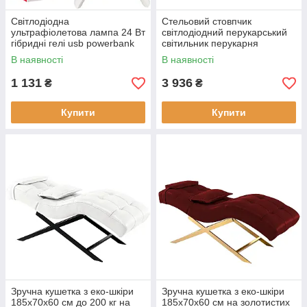
Світлодіодна
Стельовий стовпчик
ультрафіолетова лампа 24 Вт
світлодіодний перукарський
гібридні гелі usb powerbank
світильник перукарня
міцний
рекламна вивіска для вітальні
В наявності
В наявності
48 см
1 131
3 936
₴
₴
Купити
Купити
Зручна кушетка з еко-шкіри
Зручна кушетка з еко-шкіри
185x70x60 см до 200 кг на
185x70x60 см на золотистих