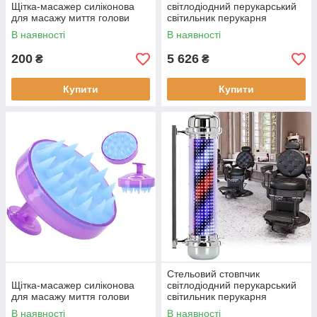
Щітка-масажер силіконова
світлодіодний перукарський
для масажу миття голови
світильник перукарня
рекламна вивіска для вітальні
В наявності
В наявності
88 см
200
5 626
₴
₴
Купити
Купити
Стельовий стовпчик
Щітка-масажер силіконова
світлодіодний перукарський
для масажу миття голови
світильник перукарня
рекламна вивіска для вітальні
В наявності
В наявності