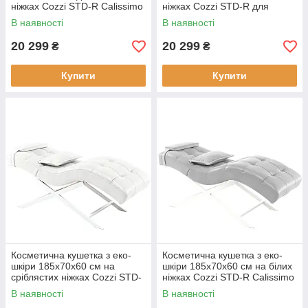
ніжках Cozzi STD-R Calissimo
ніжках Cozzi STD-R для
для нарощування вій Біла
нарощування вій Бордова
В наявності
В наявності
20 299
20 299
₴
₴
Купити
Купити
Косметична кушетка з еко-
Косметична кушетка з еко-
шкіри 185x70x60 см на
шкіри 185x70x60 см на білих
сріблястих ніжках Cozzi STD-
ніжках Cozzi STD-R Calissimo
R Calissimo для
для нарощування вій Сіра
В наявності
В наявності
нарощування вій Біла