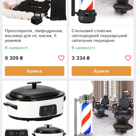
Пресотерапія, лімфодренаж,
Стельовий стовпчик
масажер для ніг, масаж, 6
світлодіодний перукарський
режимів
світильник перукарня
перукарська вивіска
В наявності
В наявності
рекламна вітальня 68см
9 309
3 334
₴
₴
Купити
Купити