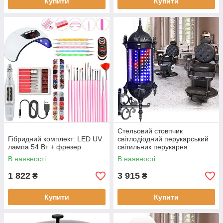
Купити
Купити
Стельовий стовпчик
Гібридний комплект: LED UV
світлодіодний перукарський
лампа 54 Вт + фрезер
світильник перукарня
рекламна вивіска для вітальні
В наявності
В наявності
65 см
1 822
3 915
₴
₴
Купити
Купити