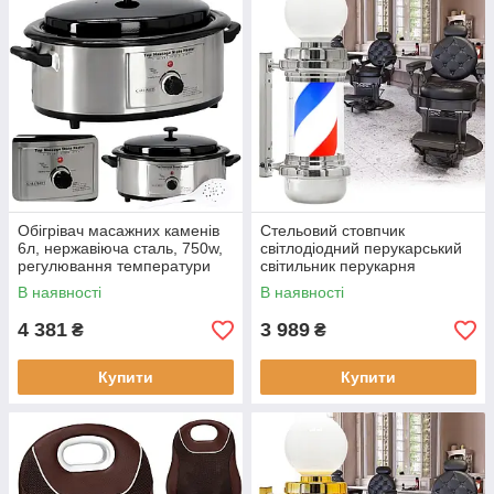
Обігрівач масажних каменів
Стельовий стовпчик
6л, нержавіюча сталь, 750w,
світлодіодний перукарський
регулювання температури
світильник перукарня
рекламна вивіска для вітальні
В наявності
В наявності
68 см
4 381
3 989
₴
₴
Купити
Купити