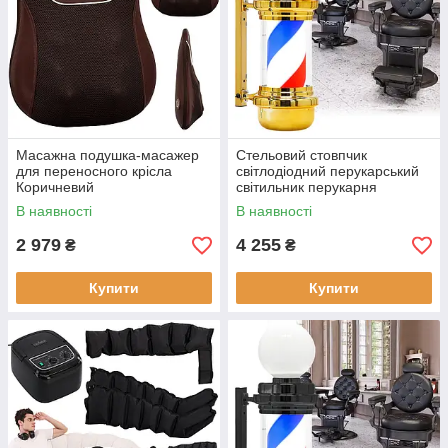
Масажна подушка-масажер
Стельовий стовпчик
для переносного крісла
світлодіодний перукарський
Коричневий
світильник перукарня
рекламна вивіска для вітальні
В наявності
В наявності
68 см
2 979
4 255
₴
₴
Купити
Купити