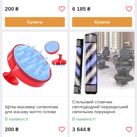
90 см
200
6 185
₴
₴
Купити
Купити
Стельовий стовпчик
Щітка-масажер силіконова
світлодіодний перукарський
для масажу миття голови
світильник перукарня
рекламна вивіска для вітальні
В наявності
В наявності
90 см
200
3 644
₴
₴