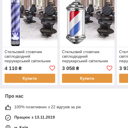
Стельовий стовпчик
Стельовий стовпчик
Стел
світлодіодний
світлодіодний
світ
перукарський світильник
перукарський світильник
перу
перукарня рекламна
перукарня рекламна
перу
4 110
3 058
3 9
₴
₴
вивіска для вітальні 120
вивіска для вітальні 38 см
виві
см
Купити
Купити
Про нас
100% позитивних з 22 відгуків за рік
Працює з 13.11.2019
м. Київ