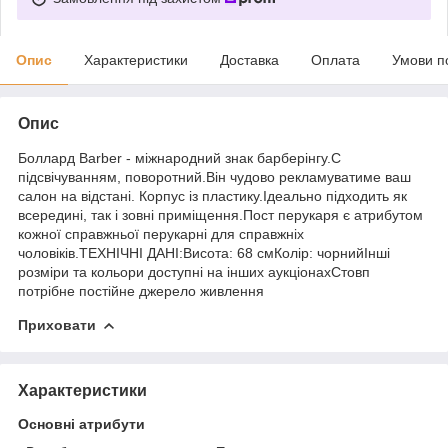
Опис
Характеристики
Доставка
Оплата
Умови п
Опис
Боллард Barber - міжнародний знак барберінгу.С
підсвічуванням, поворотний.Він чудово рекламуватиме ваш
салон на відстані. Корпус із пластику.Ідеально підходить як
всередині, так і зовні приміщення.Пост перукаря є атрибутом
кожної справжньої перукарні для справжніх
чоловіків.ТЕХНІЧНІ ДАНІ:Висота: 68 смКолір: чорнийІнші
розміри та кольори доступні на інших аукціонахСтовп
потрібне постійне джерело живлення
Приховати
Характеристики
Основні атрибути