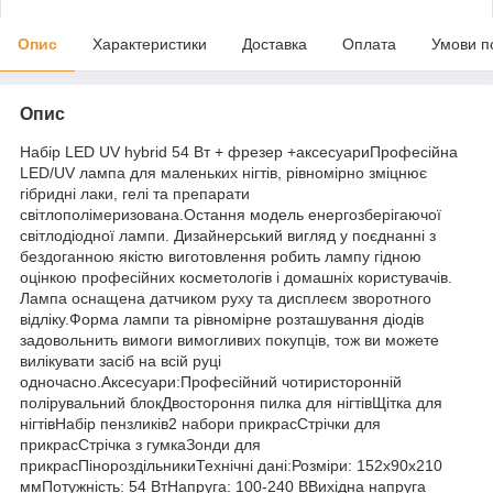
Опис
Характеристики
Доставка
Оплата
Умови п
Опис
Набір LED UV hybrid 54 Вт + фрезер +аксесуариПрофесійна
LED/UV лампа для маленьких нігтів, рівномірно зміцнює
гібридні лаки, гелі та препарати
світлополімеризована.Остання модель енергозберігаючої
світлодіодної лампи. Дизайнерський вигляд у поєднанні з
бездоганною якістю виготовлення робить лампу гідною
оцінкою професійних косметологів і домашніх користувачів.
Лампа оснащена датчиком руху та дисплеєм зворотного
відліку.Форма лампи та рівномірне розташування діодів
задовольнить вимоги вимогливих покупців, тож ви можете
вилікувати засіб на всій руці
одночасно.Аксесуари:Професійний чотиристоронній
полірувальний блокДвостороння пилка для нігтівЩітка для
нігтівНабір пензликів2 набори прикрасСтрічки для
прикрасСтрічка з гумкаЗонди для
прикрасПінороздільникиТехнічні дані:Розміри: 152x90x210
ммПотужність: 54 ВтНапруга: 100-240 ВВихідна напруга