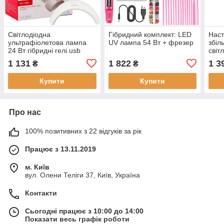
Світлодіодна
Гібридний комплект: LED
Наст
ультрафіолетова лампа
UV лампа 54 Вт + фрезер
збіл
24 Вт гібридні гелі usb
світ
powerbank міцний
Cali
1 131
1 822
1 3
₴
₴
наро
Купити
Купити
Про нас
100% позитивних з 22 відгуків за рік
Працює з 13.11.2019
м. Київ
вул. Олени Теліги 37, Київ, Україна
Контакти
Сьогодні працює з 10:00 до 14:00
Показати весь графік роботи