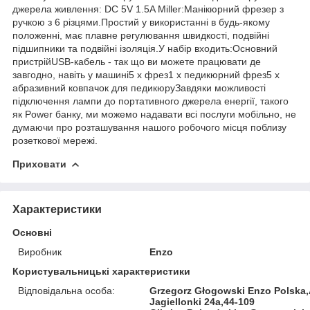
джерела живлення: DC 5V 1.5A Miller:Манікюрний фрезер з
ручкою з 6 різцями.Простий у використанні в будь-якому
положенні, має плавне регулювання швидкості, подвійні
підшипники та подвійні ізоляція.У набір входить:Основний
пристрійUSB-кабель - так що ви можете працювати де
завгодно, навіть у машині5 x фрез1 x педикюрний фрез5 x
абразивний ковпачок для педикюруЗавдяки можливості
підключення лампи до портативного джерела енергії, такого
як Power банку, ми можемо надавати всі послуги мобільно, не
думаючи про розташування нашого робочого місця поблизу
розеткової мережі.
Приховати
Характеристики
Основні
Виробник
Enzo
Користувальницькі характеристики
Відповідальна особа:
Grzegorz Głogowski Enzo Polska
Jagiellonki 24a,44-109