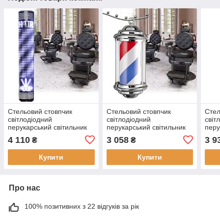
Стельовий стовпчик
Стельовий стовпчик
Стел
світлодіодний
світлодіодний
світ
перукарський світильник
перукарський світильник
перу
перукарня рекламна
перукарня рекламна
перу
4 110
3 058
3 9
₴
₴
вивіска для вітальні 120
вивіска для вітальні 38 см
виві
см
Купити
Купити
Про нас
100% позитивних з 22 відгуків за рік