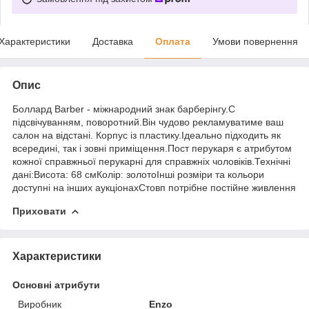
Характеристики
Доставка
Оплата
Умови повернення
Опис
Боллард Barber - міжнародний знак барберінгу.С
підсвічуванням, поворотний.Він чудово рекламуватиме ваш
салон на відстані. Корпус із пластику.Ідеально підходить як
всередині, так і зовні приміщення.Пост перукаря є атрибутом
кожної справжньої перукарні для справжніх чоловіків.Технічні
дані:Висота: 68 смКолір: золотоІнші розміри та кольори
доступні на інших аукціонахСтовп потрібне постійне живлення
Приховати
Характеристики
Основні атрибути
Виробник
Enzo