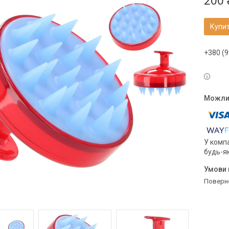
200 
Купи
+380 (9
У компа
будь-я
поверн