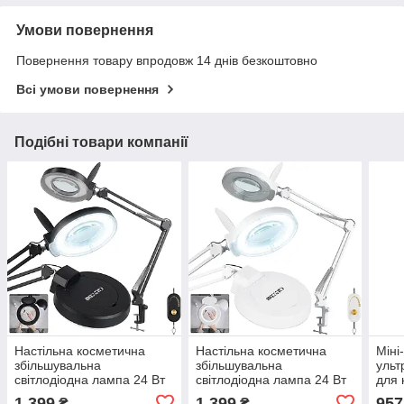
Умови повернення
Повернення товару впродовж 14 днів безкоштовно
Всі умови повернення
Подібні товари компанії
Настільна косметична
Настільна косметична
Міні
збільшувальна
збільшувальна
ульт
світлодіодна лампа 24 Вт
світлодіодна лампа 24 Вт
для 
Calissimo для
Calissimo для
1 399
1 399
957
₴
₴