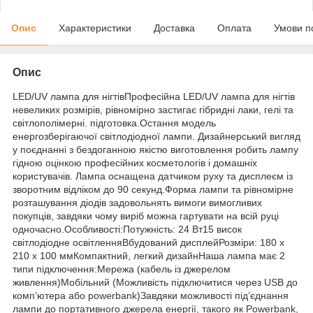
Опис
Характеристики
Доставка
Оплата
Умови п
Опис
LED/UV лампа для нігтівПрофесійна LED/UV лампа для нігтів
невеликих розмірів, рівномірно застигає гібридні лаки, гелі та
світлополімерні. підготовка.Остання модель
енергозберігаючої світлодіодної лампи. Дизайнерський вигляд
у поєднанні з бездоганною якістю виготовлення робить лампу
гідною оцінкою професійних косметологів і домашніх
користувачів. Лампа оснащена датчиком руху та дисплеєм із
зворотним відліком до 90 секунд.Форма лампи та рівномірне
розташування діодів задовольнять вимоги вимогливих
покупців, завдяки чому виріб можна гартувати на всій руці
одночасно.Особливості:Потужність: 24 Вт15 висок
світлодіодне освітленняВбудований дисплейРозміри: 180 x
210 x 100 ммКомпактний, легкий дизайнНаша лампа має 2
типи підключення:Мережа (кабель із джерелом
живлення)Мобільний (Можливість підключитися через USB до
комп’ютера або powerbank)Завдяки можливості під’єднання
лампи до портативного джерела енергії, такого як Powerbank,