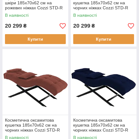
шкіри 185x70x62 см на
кушетка 185x70x62 см на
рожевих ніжках Cozzi STD-R
чорних ніжках Cozzi STD-R
Calissimo для салону краси
Calissimo для салону краси
В наявності
В наявності
Бордова
Світло-рожева
20 299
20 299
₴
₴
Купити
Купити
Косметична оксамитова
Косметична оксамитова
кушетка 185x70x62 см на
кушетка 185x70x62 см на
чорних ніжках Cozzi STD-R
чорних ніжках Cozzi STD-R
Calissimo для салону краси
Calissimo для салону краси
В наявності
В наявності