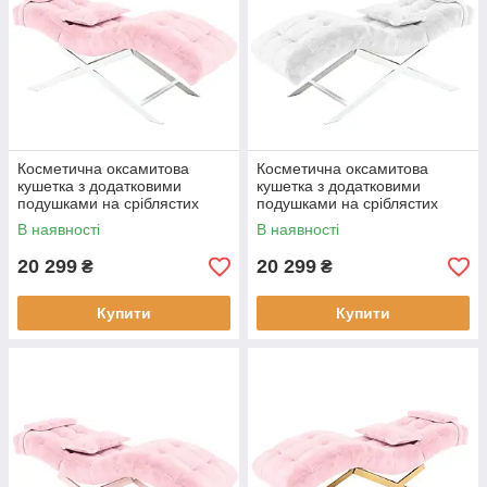
Косметична оксамитова
Косметична оксамитова
кушетка з додатковими
кушетка з додатковими
подушками на сріблястих
подушками на сріблястих
ніжках Cozzi STD-R Calissimo
ніжках Cozzi STD-R Calissimo
В наявності
В наявності
для салону краси Світло-
для салону краси Біла
рожева
20 299
20 299
₴
₴
Купити
Купити