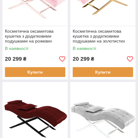
Косметична оксамитова
Косметична оксамитова
кушетка з додатковими
кушетка з додатковими
подушками на рожевих
подушками на золотистих
ніжках Cozzi STD-R Calissimo
ніжках Cozzi STD-R Calissimo
В наявності
В наявності
для салону краси Світло-
для салону краси Світло-
рожева
рожева
20 299
20 299
₴
₴
Купити
Купити