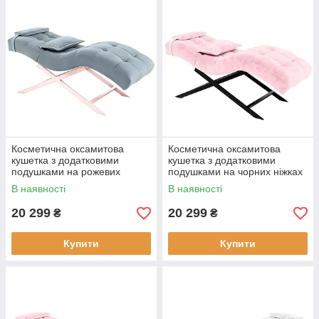
Косметична оксамитова
Косметична оксамитова
кушетка з додатковими
кушетка з додатковими
подушками на рожевих
подушками на чорних ніжках
ніжках Cozzi STD-R Calissimo
Cozzi STD-R Calissimo для
В наявності
В наявності
для нарощування вій Сіро-
нарощування вій Світло-
блакитна
рожева
20 299
20 299
₴
₴
Купити
Купити