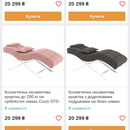
рожева
20 299
20 299
₴
₴
Купити
Купити
Косметична оксамитова
Косметична оксамитова
кушетка до 200 кг на
кушетка з додатковими
сріблястих ніжках Cozzi STD-
подушками на білих ніжках
R Calissimo для
Cozzi STD-R Calissimo для
В наявності
В наявності
нарощування вій Світло-
нарощування вій Коричнева
рожева
20 299
20 299
₴
₴