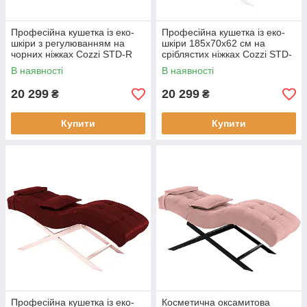
Професійна кушетка із еко-
Професійна кушетка із еко-
шкіри з регулюванням на
шкіри 185x70x62 см на
чорних ніжках Cozzi STD-R
сріблястих ніжках Cozzi STD-
Calissimo для салону краси
R Calissimo для салону краси
В наявності
В наявності
Бордова
Сіра
20 299
20 299
₴
₴
Купити
Купити
Професійна кушетка із еко-
Косметична оксамитова