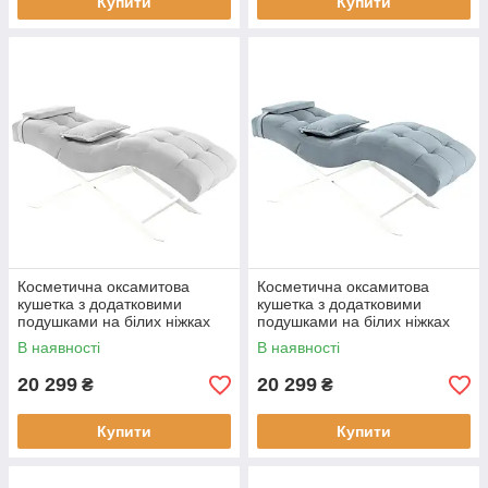
Купити
Купити
Косметична оксамитова
Косметична оксамитова
кушетка з додатковими
кушетка з додатковими
подушками на білих ніжках
подушками на білих ніжках
Cozzi STD-R Calissimo для
Cozzi STD-R Calissimo для
В наявності
В наявності
нарощування вій Біла
нарощування вій Сіро-
блакитна
20 299
20 299
₴
₴
Купити
Купити