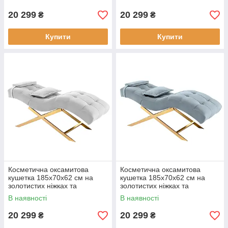
Темно-рожева
Темно-синя
20 299
20 299
₴
₴
Купити
Купити
Косметична оксамитова
Косметична оксамитова
кушетка 185x70x62 см на
кушетка 185x70x62 см на
золотистих ніжках та
золотистих ніжках та
подушками Cozzi STD-R
подушками Cozzi STD-R
В наявності
В наявності
Calissimo для салону краси
Calissimo для салону краси
Біла
Сіро-блакитна
20 299
20 299
₴
₴