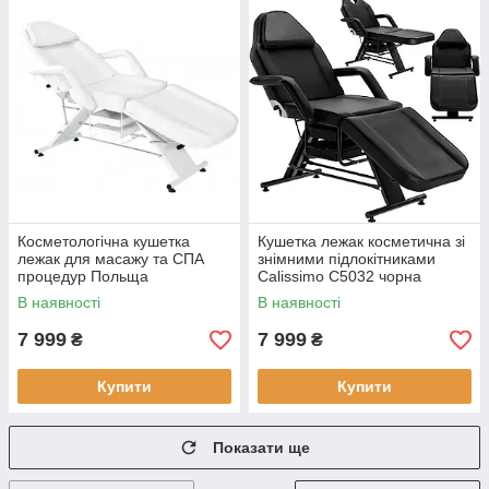
Косметологічна кушетка
Кушетка лежак косметична зі
лежак для масажу та СПА
знімними підлокітниками
процедур Польща
Calissimo C5032 чорна
педикюрна
В наявності
В наявності
7 999
7 999
₴
₴
Купити
Купити
Показати ще