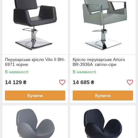
Перукарське крісло Vito II BH-
Крісло перукарське Arturo
6971 чорне
BR-3936A світло-сіре
В наявності
В наявності
14 129
14 685
₴
₴
Купити
Купити