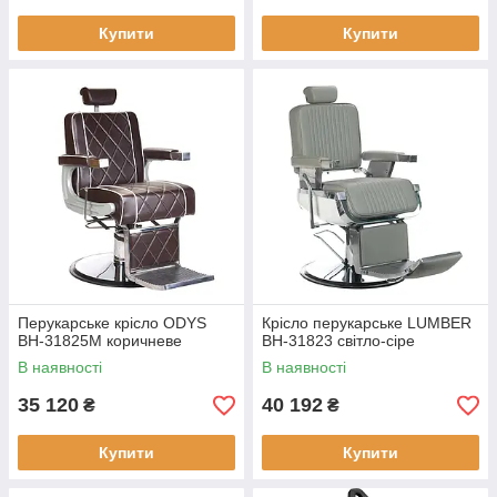
Купити
Купити
Перукарське крісло ODYS
Крісло перукарське LUMBER
BH-31825M коричневе
BH-31823 світло-сіре
В наявності
В наявності
35 120
40 192
₴
₴
Купити
Купити