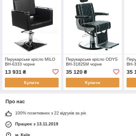
Перукарське крісло MILO
Перукарське крісло ODYS
Перу
BH-6333 чорне
BH-31825M чорне
BH-
13 931
35 120
35 
₴
₴
Купити
Купити
Про нас
100% позитивних з 22 відгуків за рік
Працює з 13.11.2019
м. Київ