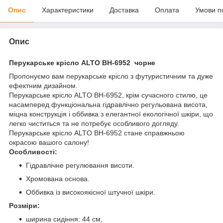
Опис
Характеристики
Доставка
Оплата
Умови п
Опис
Перукарське крісло ALTO BH-6952 чорне
Пропонуємо вам перукарське крісло з футуристичним та дуже
ефектним дизайном.
Перукарське крісло ALTO BH-6952, крім сучасного стилю, це
насамперед функціональна гідравлічно регульована висота,
міцна конструкція і оббивка з елегантної екологічної шкіри, що
легко чиститься та не потребує особливого догляду.
Перукарське крісло ALTO BH-6952 стане справжньою
окрасою вашого салону!
Особливості:
Гідравлічне регулювання висоти.
Хромована основа.
Оббивка із високоякісної штучної шкіри.
Розміри:
ширина сидіння: 44 см,