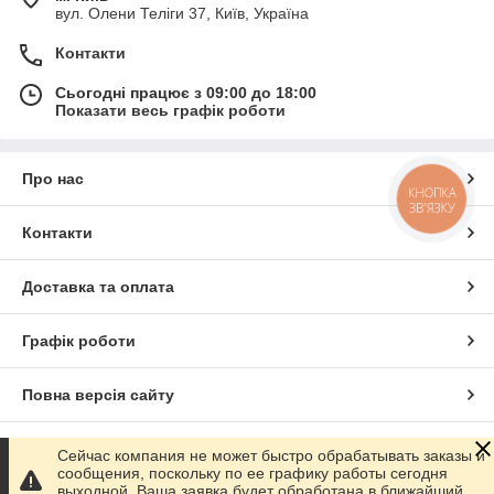
вул. Олени Теліги 37, Київ, Україна
Контакти
Сьогодні працює з 09:00 до 18:00
Показати весь графік роботи
Про нас
КНОПКА
ЗВ'ЯЗКУ
Контакти
Доставка та оплата
Графік роботи
Повна версія сайту
Сайт створено на маркетплейсі
Prom.ua
Сейчас компания не может быстро обрабатывать заказы и
сообщения, поскольку по ее графику работы сегодня
выходной. Ваша заявка будет обработана в ближайший