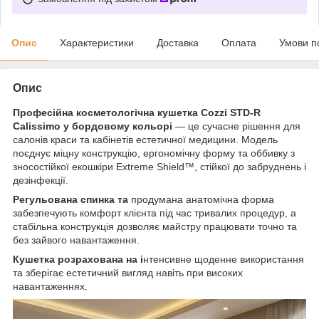
Опис
Характеристики
Доставка
Оплата
Умови п
Опис
Професійна косметологічна кушетка Cozzi STD-R
Calissimo у бордовому кольорі
— це сучасне рішення для
салонів краси та кабінетів естетичної медицини. Модель
поєднує міцну конструкцію, ергономічну форму та оббивку з
зносостійкої екошкіри Extreme Shield™, стійкої до забруднень і
дезінфекції.
Регульована спинка та
продумана анатомічна форма
забезпечують комфорт клієнта під час тривалих процедур, а
стабільна конструкція дозволяє майстру працювати точно та
без зайвого навантаження.
Кушетка розрахована на і
нтенсивне щоденне використання
та зберігає естетичний вигляд навіть при високих
навантаженнях.