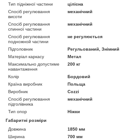
Тип підніжної частини
цілісна
Спосіб регулювання
механічний
висоти
Спосіб регулювання
механічний
спинної частини
Спосіб регулювання
не регулюється
подножной частини
Підголовник
Регульований, Знімний
Матеріал каркасу
Метал
Максимально допустиме
200 кг
навантаження
Колір
Бордовий
Країна виробник
Польща
Виробник
Cozzi
Спосіб регулювання
механічний
підголівника
Тип опор
Ніжки
Габаритні розміри
Довжина
1850 мм
Ширина
700 мм