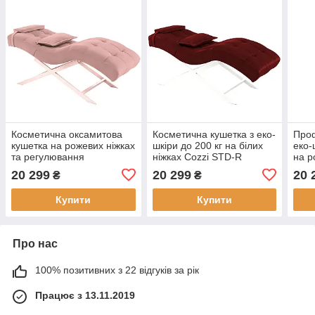
Косметична оксамитова
Косметична кушетка з еко-
Проф
кушетка на рожевих ніжках
шкіри до 200 кг на білих
еко-
та регулювання
ніжках Cozzi STD-R
на р
положення Cozzi STD-R
Calissimo для
STD-
20 299
20 299
20 
₴
₴
Calissimo для салону
нарощування вій Бордова
сало
краси Світло-рожева
Купити
Купити
Про нас
100% позитивних з 22 відгуків за рік
Працює з 13.11.2019