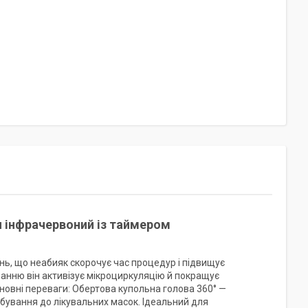
и інфрачервоний із таймером
ь, що неабияк скорочує час процедур і підвищує
анню він активізує мікроциркуляцію й покращує
сновні переваги: Обертова купольна голова 360° —
рбування до лікувальних масок. Ідеальний для