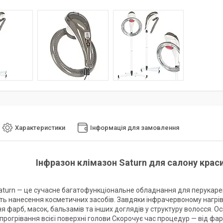
Характеристики
Інформація для замовлення
Інфразон клімазон Saturn для салону крас
aturn — це сучасне багатофункціональне обладнання для перукарен
ть нанесення косметичних засобів. Завдяки інфрачервоному нагрів
я фарб, масок, бальзамів та інших доглядів у структуру волосся. О
 прогрівання всієї поверхні голови Скорочує час процедур — від фа