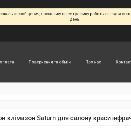
заказы и сообщения, поскольку по ее графику работы сегодня вых
день.
 оплата
Повернення та обмін
Про нас
Контак
он клімазон Saturn для салону краси інфр