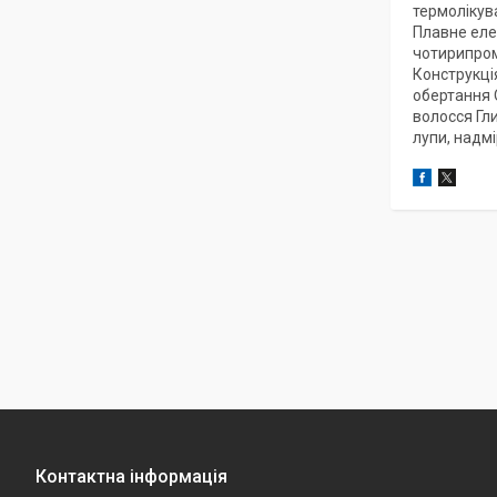
термолікув
Плавне еле
чотирипром
Конструкці
обертання 
волосся Гл
лупи, надмі