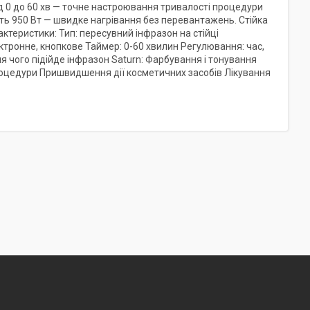
д 0 до 60 хв — точне настроювання тривалості процедури
ть 950 Вт — швидке нагрівання без перевантажень. Стійка
ктеристики: Тип: пересувний інфразон на стійці
ктронне, кнопкове Таймер: 0-60 хвилин Регулювання: час,
я чого підійде інфразон Saturn: Фарбування і тонування
роцедури Пришвидшення дії косметичних засобів Лікування