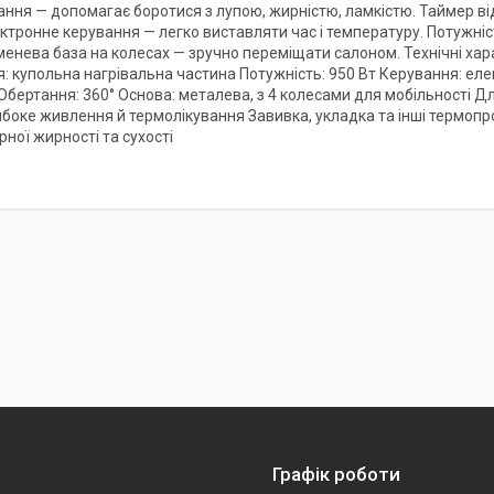
ання — допомагає боротися з лупою, жирністю, ламкістю. Таймер ві
ктронне керування — легко виставляти час і температуру. Потужніс
енева база на колесах — зручно переміщати салоном. Технічні хара
я: купольна нагрівальна частина Потужність: 950 Вт Керування: еле
Обертання: 360° Основа: металева, з 4 колесами для мобільності Дл
ибоке живлення й термолікування Завивка, укладка та інші термоп
рної жирності та сухості
Графік роботи