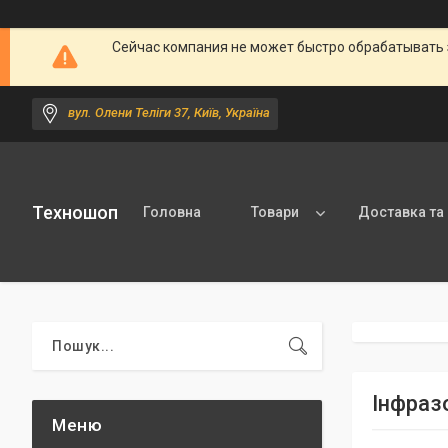
Сейчас компания не может быстро обрабатывать 
вул. Олени Теліги 37, Київ, Україна
Техношоп
Головна
Товари
Доставка та
Інфраз