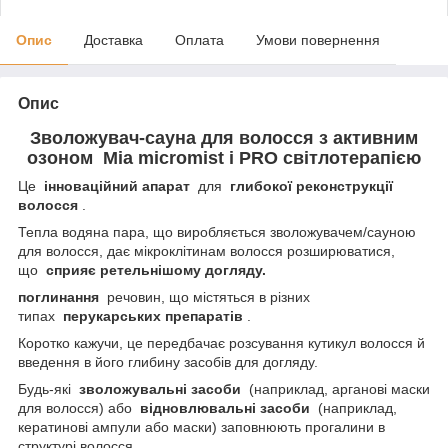
Опис
Доставка
Оплата
Умови повернення
Опис
Зволожувач-сауна для волосся з активним
озоном Mia micromist і PRO світлотерапією
Це
інноваційний апарат
для
глибокої реконструкції
волосся
.
Тепла водяна пара, що виробляється зволожувачем/сауною
для волосся, дає мікроклітинам волосся розширюватися,
що
сприяє ретельнішому догляду.
поглинання
речовин, що містяться в різних
типах
перукарських препаратів
.
Коротко кажучи, це передбачає розсування кутикул волосся й
введення в його глибину засобів для догляду.
Будь-які
зволожувальні засоби
(наприклад, арганові маски
для волосся) або
відновлювальні засоби
(наприклад,
кератинові ампули або маски) заповнюють прогалини в
структурі волосся.