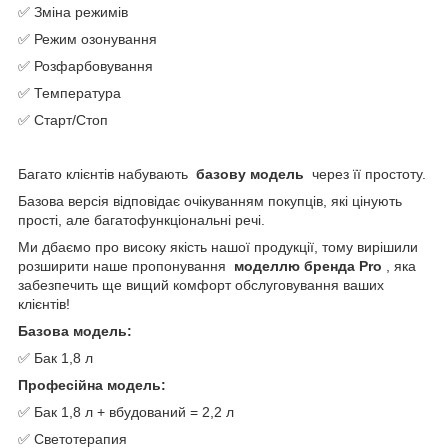
✅ Зміна режимів
✅ Режим озонування
✅ Розфарбовування
✅ Температура
✅ Старт/Стоп
Багато клієнтів набувають
базову модель
через її простоту.
Базова версія відповідає очікуванням покупців, які цінують
прості, але багатофункціональні речі.
Ми дбаємо про високу якість нашої продукції, тому вирішили
розширити наше пропонування
моделлю бренда Pro
, яка
забезпечить ще вищий комфорт обслуговування ваших
клієнтів!
Базова модель:
✅ Бак 1,8 л
Професійна модель:
✅ Бак 1,8 л + вбудований = 2,2 л
✅ Светотерапия