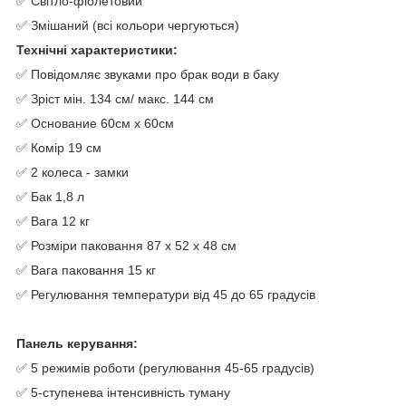
✅ Світло-фіолетовий
✅ Змішаний (всі кольори чергуються)
Технічні характеристики:
✅ Повідомляє звуками про брак води в баку
✅ Зріст мін. 134 см/ макс. 144 см
✅ Основание 60см х 60см
✅ Комір 19 см
✅ 2 колеса - замки
✅ Бак 1,8 л
✅ Вага 12 кг
✅ Розміри паковання 87 x 52 x 48 см
✅ Вага паковання 15 кг
✅ Регулювання температури від 45 до 65 градусів
Панель керування:
✅ 5 режимів роботи (регулювання 45-65 градусів)
✅ 5-ступенева інтенсивність туману