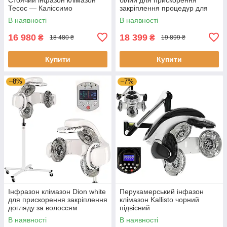
Тесос — Каліссимо
закріплення процедур для
догляду
В наявності
В наявності
16 980
18 399
₴
₴
18 480 ₴
19 899 ₴
Купити
Купити
–8%
–7%
Інфразон клімазон Dion white
Перукамерський інфазон
для прискорення закріплення
клімазон Kallisto чорний
догляду за волоссям
підвісний
В наявності
В наявності