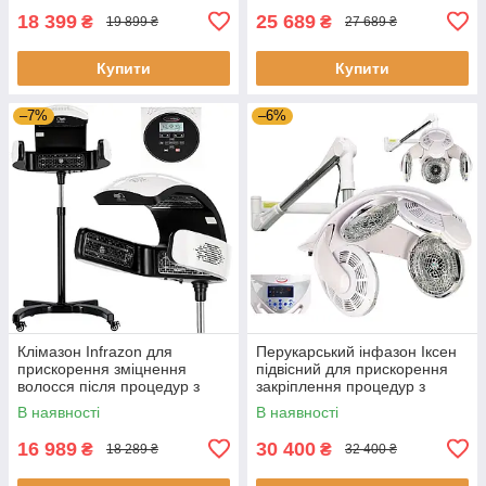
18 399
25 689
₴
₴
19 899 ₴
27 689 ₴
Купити
Купити
–7%
–6%
Клімазон Infrazon для
Перукарський інфазон Іксен
прискорення зміцнення
підвісний для прискорення
волосся після процедур з
закріплення процедур з
догляду за волоссям
догляду
В наявності
В наявності
16 989
30 400
₴
₴
18 289 ₴
32 400 ₴