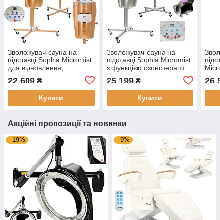
Зволожувач-сауна на
Зволожувач-сауна на
Звол
підставці Sophia Micromist
підставці Sophia Micromist
підс
для відновлення,
з функцією озонотерапії
Micr
регенерації та догляду за
та світлотерапії PRO для
озон
22 609
25 199
26 
₴
₴
волоссям з функцією
регенерації та догляду за
світ
озону
волоссям
відн
Купити
Купити
Акційні пропозиції та новинки
–19%
–9%