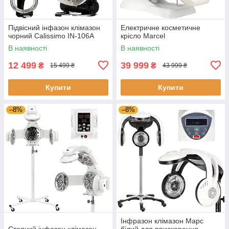
Підвісний інфазон клімазон
Електричне косметичне
чорний Calissimo IN-106A
крісло Marcel
В наявності
В наявності
12 499
39 999
₴
₴
15 499 ₴
43 999 ₴
Купити
Купити
–8%
–8%
Інфразон клімазон Марс
Стоячий інфазон клімазон
білий для прискорення