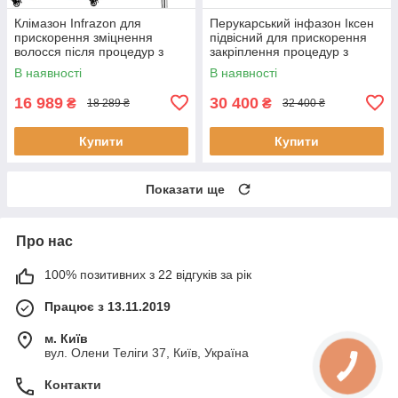
Клімазон Infrazon для
Перукарський інфазон Іксен
прискорення зміцнення
підвісний для прискорення
волосся після процедур з
закріплення процедур з
догляду за волоссям
догляду
В наявності
В наявності
16 989
30 400
₴
₴
18 289 ₴
32 400 ₴
Купити
Купити
Показати ще
Про нас
100% позитивних з 22 відгуків за рік
Працює з 13.11.2019
м. Київ
вул. Олени Теліги 37, Київ, Україна
Контакти