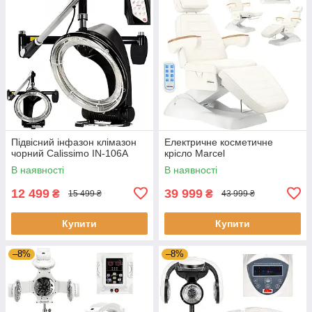
Підвісний інфазон клімазон
Електричне косметичне
чорний Calissimo IN-106A
крісло Marcel
В наявності
В наявності
12 499
39 999
₴
₴
15 499 ₴
43 999 ₴
Купити
Купити
–8%
–8%