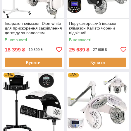
Інфразон клімазон Dion white
Перукамерський інфазон
для прискорення закріплення
клімазон Kallisto чорний
догляду за волоссям
підвісний
В наявності
В наявності
18 399
25 689
₴
₴
19 899 ₴
27 689 ₴
Купити
Купити
–7%
–6%