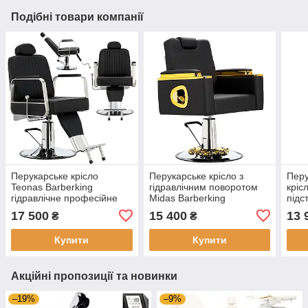
Подібні товари компанії
Перукарське крісло
Перукарське крісло з
Перу
Teonas Barberking
гідравлічним поворотом
кріс
гідравлічне професійне
Midas Barberking
підс
екошкіра регульований
підголівником і без
Barb
17 500
15 400
13 
₴
₴
підголівник сталева кругла
підставки для ніг Чорно-
чорн
основа
золотисте
Чер
Купити
Купити
Акційні пропозиції та новинки
–19%
–9%