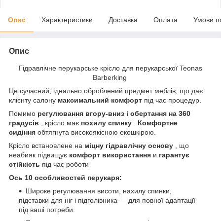
Опис
Характеристики
Доставка
Оплата
Умови п
Опис
Гідравлічне перукарське крісло для перукарської Teonas
Barberking
Це сучасний, ідеально оброблений предмет меблів, що дає
клієнту салону
максимальний комфорт
під час процедур.
Помимо
регулювання вгору-вниз і обертання на 360
градусів
, крісло має
похилу спинку
.
Комфортне
сидіння
обтягнута високоякісною екошкірою.
Крісло встановлене на
міцну гідравлічну основу
, що
неабияк підвищує
комфорт використання
и
гарантує
стійкість
під час роботи
Ось 10 особливостей перукаря:
Широке регулювання висоти, нахилу спинки,
підставки для ніг і підголівника — для повної адаптації
під ваші потреби.