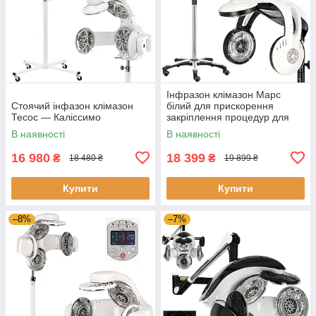
Інфразон клімазон Марс
Стоячий інфазон клімазон
білий для прискорення
Тесос — Каліссимо
закріплення процедур для
догляду
В наявності
В наявності
16 980
18 399
₴
₴
18 480 ₴
19 899 ₴
Купити
Купити
–8%
–7%