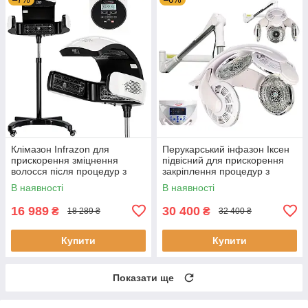
Клімазон Infrazon для
Перукарський інфазон Іксен
прискорення зміцнення
підвісний для прискорення
волосся після процедур з
закріплення процедур з
догляду за волоссям
догляду
В наявності
В наявності
16 989
30 400
₴
₴
18 289 ₴
32 400 ₴
Купити
Купити
Показати ще