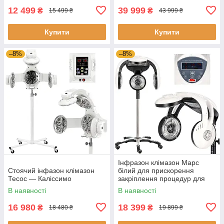
12 499
39 999
₴
₴
15 499 ₴
43 999 ₴
Купити
Купити
–8%
–8%
Інфразон клімазон Марс
Стоячий інфазон клімазон
білий для прискорення
Тесос — Каліссимо
закріплення процедур для
догляду
В наявності
В наявності
16 980
18 399
₴
₴
18 480 ₴
19 899 ₴