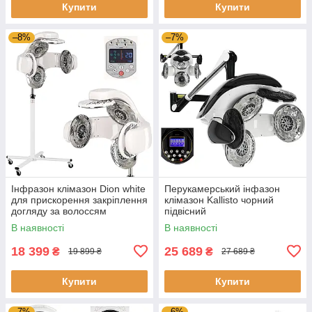
Купити
Купити
–8%
–7%
Інфразон клімазон Dion white
Перукамерський інфазон
для прискорення закріплення
клімазон Kallisto чорний
догляду за волоссям
підвісний
В наявності
В наявності
18 399
25 689
₴
₴
19 899 ₴
27 689 ₴
Купити
Купити
–7%
–6%