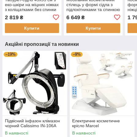
еко-шкіри на міцних ніжках
стілець у формі сідла з
форм
з коліщатками без спинки
підлокітниками та спинкою
ніжц
Calissimo для салону
Calissimo для СПА-
Cali
2 819
6 649
1 7
₴
₴
краси білого кольору
процедур Чорний
проц
Купити
Купити
Акційні пропозиції та новинки
–19%
–9%
Підвісний інфазон клімазон
Електричне косметичне
чорний Calissimo IN-106A
крісло Marcel
В наявності
В наявності