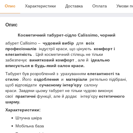
Опис
Характеристики
Доставка
Оплата
Умови п
Опис
Косметичний табурет-сідло Calissimo, чорний
абурет Callisimo –
чудовий вибір
для
всіх
професіоналів
індустрії краси, що цінують
комфорт і
елегантність
. Цей косметичний стілець не тільки
забезпечує
винятковий комфорт
, але й
ідеально
вписується в будь-який салон краси.
Табурет був розроблений з урахуванням
елегантності та
стилю
. Його
оздоблення
и
матеріали
ретельно підібрані,
щоб відповідати
сучасному інтер'єру
салону
краси. Завдяки цьому табурет не тільки чудово виконує
свої
практичні
функції, але й додає інтер'єру
естетичного
шарму.
Характеристики:
Штучна шкіра
Мобільна база