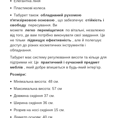
Елегантна лінія
Пластикові колеса
Табурет також
обладнаний рухомою
п'ятизірковою основою
, що забезпечує
стійкість і
свободу
пересування. Ви
можете
легко
переміщатися
по вітальні, незалежно
від того, де вам потрібно виконувати свої завдання. Це
не тільки
підвищує ефективність
, але й полегшує
доступ до різних косметичних інструментів і
обладнання.
Табурет має систему регулювання висоти та кільце для
підтримки ніг. Це
практичний і сучасний предмет
меблів
, який добре впишеться в будь-який інтер'єр.
Розміри:
Мінімальна висота: 48 см.
Максимальна висота: 57 см
Довжина сидіння 37 см.
Ширина сидіння 36 см.
Розрив на носі сидіння 15 см.
Діаметр основи: 40 см.