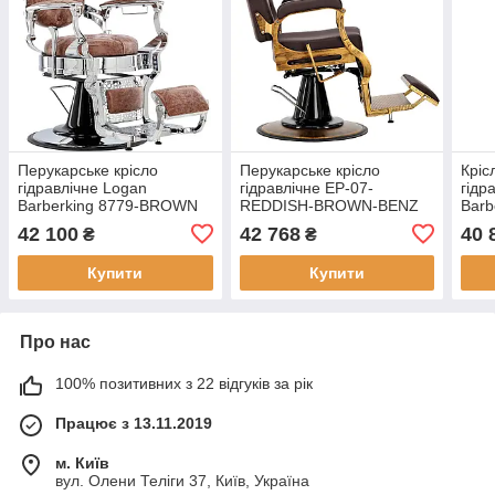
Перукарське крісло
Перукарське крісло
Кріс
гідравлічне Logan
гідравлічне EP-07-
гідр
Barberking 8779-BROWN
REDDISH-BROWN-BENZ
Barb
Taurus Barberking
BR
42 100
42 768
40 
₴
₴
Купити
Купити
Про нас
100% позитивних з 22 відгуків за рік
Працює з 13.11.2019
м. Київ
вул. Олени Теліги 37, Київ, Україна