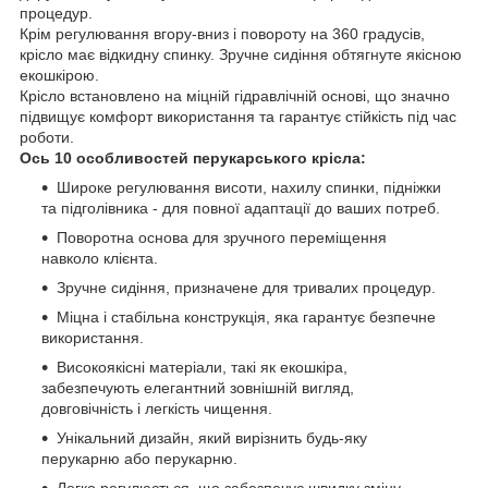
процедур.
Крім регулювання вгору-вниз і повороту на 360 градусів,
крісло має відкидну спинку. Зручне сидіння обтягнуте якісною
екошкірою.
Крісло встановлено на міцній гідравлічній основі, що значно
підвищує комфорт використання та гарантує стійкість під час
роботи.
Ось 10 особливостей перукарського крісла:
Широке регулювання висоти, нахилу спинки, підніжки
та підголівника - для повної адаптації до ваших потреб.
Поворотна основа для зручного переміщення
навколо клієнта.
Зручне сидіння, призначене для тривалих процедур.
Міцна і стабільна конструкція, яка гарантує безпечне
використання.
Високоякісні матеріали, такі як екошкіра,
забезпечують елегантний зовнішній вигляд,
довговічність і легкість чищення.
Унікальний дизайн, який вирізнить будь-яку
перукарню або перукарню.
Легко регулюється, що забезпечує швидку зміну