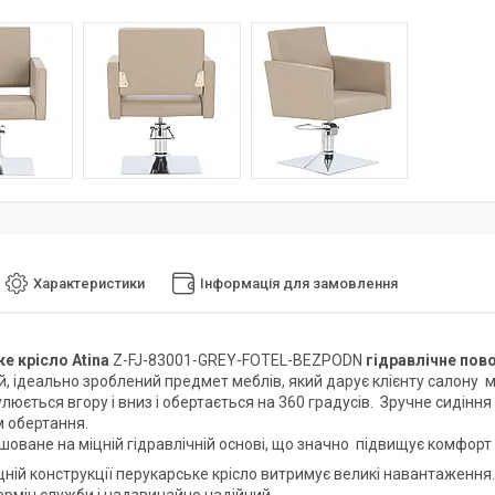
Характеристики
Інформація для замовлення
е крісло Atina
Z-FJ-83001-GREY-FOTEL-BEZPODN
гідравлічне пов
й, ідеально зроблений предмет меблів, який дарує клієнту салону
люється вгору і вниз і обертається на 360 градусів. Зручне сидінн
 обертання.
оване на міцній гідравлічній основі, що значно підвищує комфорт 
ній конструкції перукарське крісло витримує великі навантаження.