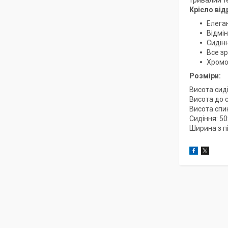
тривалий т
Крісло ві
Елега
Відмін
Сидін
Все зр
Хромо
Розміри:
Висота сиді
Висота до 
Висота спин
Сидіння: 5
Ширина з п