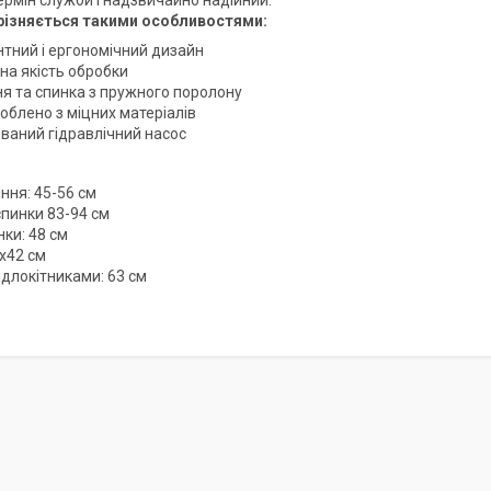
ермін служби і надзвичайно надійний.
дрізняється такими особливостями:
нтний і ергономічний дизайн
на якість обробки
ня та спинка з пружного поролону
облено з міцних матеріалів
ваний гідравлічний насос
ння: 45-56 см
спинки 83-94 см
ки: 48 см
0х42 см
ідлокітниками: 63 см