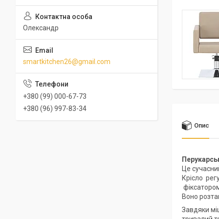
Олександр
smartkitchen26@gmail.com
+380 (99) 000-67-73
+380 (96) 997-83-34
Опис
Перукарськ
Це сучасни
Крісло регу
фіксатором
Воно розташ
Завдяки міц