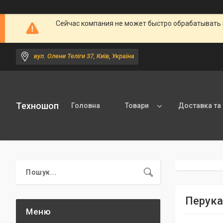
Сейчас компания не может быстро обрабатывать 
вул. Олени Теліги 37, Київ, Україна
Техношоп
Головна
Товари
Доставка та
Перука