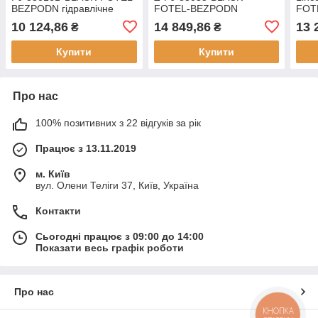
BEZPODN гідравлічне
FOTEL-BEZPODN
FOT
поворотне
гідравлічне поворотне
гидр
10 124,86
14 849,86
13 
₴
₴
пов
Купити
Купити
Про нас
100% позитивних з 22 відгуків за рік
Працює з 13.11.2019
м. Київ
вул. Олени Теліги 37, Київ, Україна
Контакти
Сьогодні працює з 09:00 до 14:00
Показати весь графік роботи
Про нас
КНОПКА