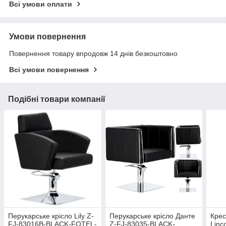
Всі умови оплати
Умови повернення
Повернення товару впродовж 14 днів безкоштовно
Всі умови повернення
Подібні товари компанії
Перукарське крісло Lily Z-
Перукарське крісло Данте
Крес
FJ-83016B-BLACK-FOTEL-
Z-FJ-83035-BLACK-
Linc