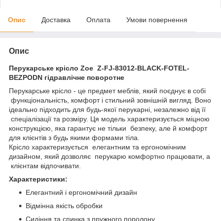
Опис
Доставка
Оплата
Умови повернення
Опис
Перукарське крісло Zoe Z-FJ-83012-BLACK-FOTEL-
BEZPODN гідравлічне поворотне
Перукарське крісло - це предмет меблів, який поєднує в собі
функціональність, комфорт і стильний зовнішній вигляд. Воно
ідеально підходить для будь-якої перукарні, незалежно від її
спеціалізації та розміру. Ця модель характеризується міцною
конструкцією, яка гарантує не тільки безпеку, але й комфорт
для клієнтів з будь якими формами тіла.
Крісло характеризується елегантним та ергономічним
дизайном, який дозволяє перукарю комфортно працювати, а
клієнтам відпочивати.
Характеристики:
Елегантний і ергономічний дизайн
Відмінна якість обробки
Сидіння та спинка з пружного поролону