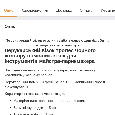
Опис
Характеристики
Доставка
Оплата
Умови п
Опис
Перукарський візок столик тумба з чашею для фарби на
коліщатках для майстра
Перукарський візок тролес чорного
кольору помічник-візок для
інструментів майстра-парикмахера
Візок для салону краси або перукарні, виготовлений у
класичному чорному кольорі.
Перукарський помічник функціональний, мобільний і простий
в експлуатації.
Характеристика та комплектація:
Матеріал виготовлення — чорний пластик;
Висувні шухлядки — 5 шт.;
Тримач для фена -1 шт;