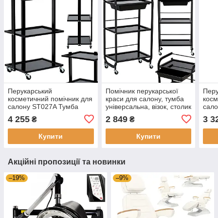
Перукарський
Помічник перукарської
Перу
косметичний помічник для
краси для салону, тумба
косм
салону ST027A Тумба
універсальна, візок, столик
сало
універсальна візок на
на колесах з трьома
унів
4 255
2 849
3 3
₴
₴
колесах з трьома
скляними полицями та
коле
полицями XL
ящиком
пол
Купити
Купити
Акційні пропозиції та новинки
–19%
–9%