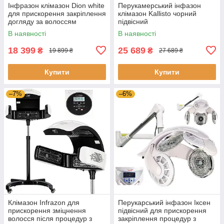
Інфразон клімазон Dion white
Перукамерський інфазон
для прискорення закріплення
клімазон Kallisto чорний
догляду за волоссям
підвісний
В наявності
В наявності
18 399
25 689
₴
₴
19 899 ₴
27 689 ₴
Купити
Купити
–7%
–6%
Клімазон Infrazon для
Перукарський інфазон Іксен
прискорення зміцнення
підвісний для прискорення
волосся після процедур з
закріплення процедур з