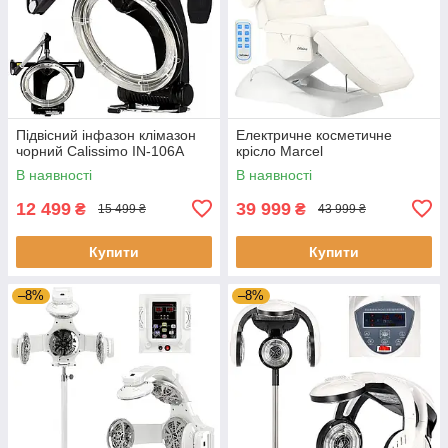
Підвісний інфазон клімазон
Електричне косметичне
чорний Calissimo IN-106A
крісло Marcel
В наявності
В наявності
12 499
39 999
₴
₴
15 499 ₴
43 999 ₴
Купити
Купити
–8%
–8%