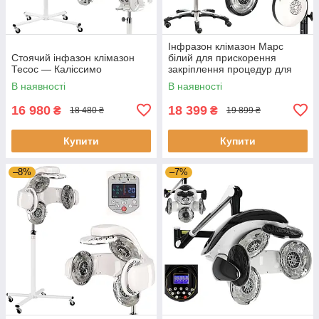
Інфразон клімазон Марс
Стоячий інфазон клімазон
білий для прискорення
Тесос — Каліссимо
закріплення процедур для
догляду
В наявності
В наявності
16 980
18 399
₴
₴
18 480 ₴
19 899 ₴
Купити
Купити
–8%
–7%