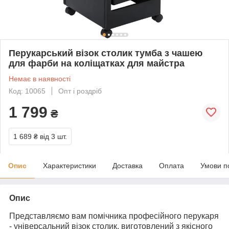
Перукарський візок столик тумба з чашею
для фарби на коліщатках для майстра
Немає в наявності
Код: 10065
Опт і роздріб
1 799
₴
1 689 ₴
від 3 шт.
Опис
Характеристики
Доставка
Оплата
Умови п
Опис
Представляємо вам помічника професійного перукаря
- універсальний візок столик, виготовлений з якісного