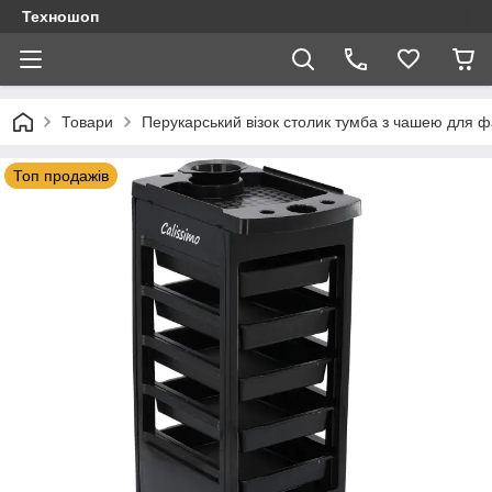
Техношоп
Товари
Перукарський візок столик тумба з чашею для 
Топ продажів