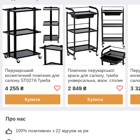
Перукарський
Помічник перукарської
Перу
косметичний помічник для
краси для салону, тумба
косм
салону ST027A Тумба
універсальна, візок, столик
сало
універсальна візок на
на колесах з трьома
унів
4 255
2 849
3 3
₴
₴
колесах з трьома
скляними полицями та
коле
полицями XL
ящиком
пол
Купити
Купити
Про нас
100% позитивних з 22 відгуків за рік