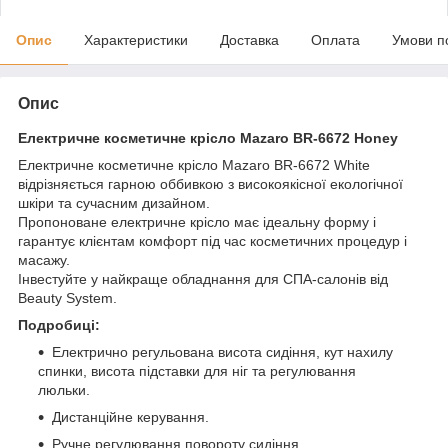
Опис
Характеристики
Доставка
Оплата
Умови п
Опис
Електричне косметичне крісло Mazaro BR-6672 Honey
Електричне косметичне крісло Mazaro BR-6672 White
відрізняється гарною оббивкою з високоякісної екологічної
шкіри та сучасним дизайном.
Пропоноване електричне крісло має ідеальну форму і
гарантує клієнтам комфорт під час косметичних процедур і
масажу.
Інвестуйте у найкраще обладнання для СПА-салонів від
Beauty System.
Подробиці:
Електрично регульована висота сидіння, кут нахилу
спинки, висота підставки для ніг та регулювання
люльки.
Дистанційне керування.
Ручне регулювання повороту сидіння.