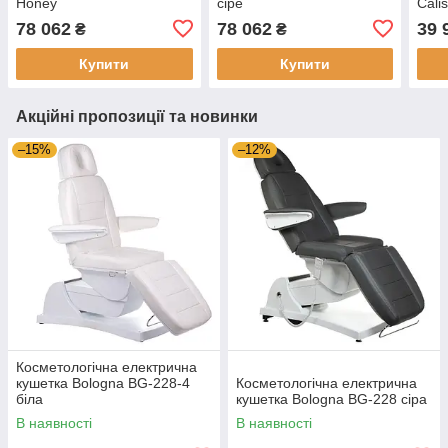
Honey
сіре
Cali
пуль
78 062
78 062
39 
₴
₴
сало
Купити
Купити
Акційні пропозиції та новинки
–15%
–12%
Косметологічна електрична
кушетка Bologna BG-228-4
Косметологічна електрична
біла
кушетка Bologna BG-228 сіра
В наявності
В наявності