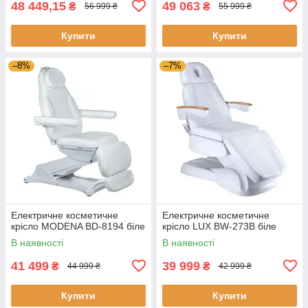
48 449,15
49 063
₴
₴
56 999 ₴
55 999 ₴
Купити
Купити
–8%
–7%
Електричне косметичне
Електричне косметичне
крісло MODENA BD-8194 біле
крісло LUX BW-273B біле
В наявності
В наявності
41 499
39 999
₴
₴
44 999 ₴
42 999 ₴
Купити
Купити