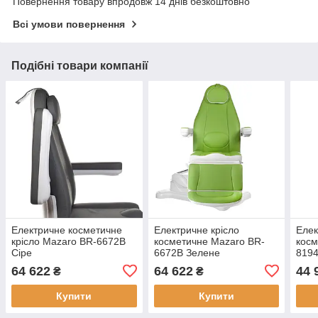
Повернення товару впродовж 14 днів безкоштовно
Всі умови повернення
Подібні товари компанії
Електричне косметичне
Електричне крісло
Елек
крісло Mazaro BR-6672B
косметичне Mazaro BR-
кос
Сіре
6672B Зелене
819
64 622
64 622
44 
₴
₴
Купити
Купити