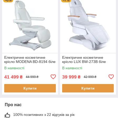
–8%
–7%
Електричне косметичне
Електричне косметичне
крісло MODENA BD-8194 біле
крісло LUX BW-273B біле
В наявності
В наявності
41 499
39 999
₴
₴
44 999 ₴
42 999 ₴
Купити
Купити
Про нас
100% позитивних з 22 відгуків за рік