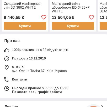
Складаний манікюрний
Манікюрний стіл з
Мані
стіл BD-3802 WHITE
абсорбером BD-3425+P
абс
WHITE
BLA
9 440,55
13 504,05
13 
₴
₴
Купити
Купити
Про нас
100% позитивних з 22 відгуків за рік
Працює з 13.11.2019
м. Київ
вул. Олени Теліги 37, Київ, Україна
Контакти
Сьогодні працює з 09:00 до 18:00
Показати весь графік роботи
Про нас