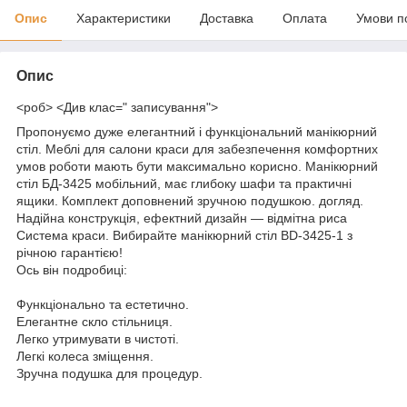
Опис
Характеристики
Доставка
Оплата
Умови п
Опис
<роб> <Див клас=" записування">
Пропонуємо дуже елегантний і функціональний манікюрний
стіл. Меблі для салони краси для забезпечення комфортних
умов роботи мають бути максимально корисно. Манікюрний
стіл БД-3425 мобільний, має глибоку шафи та практичні
ящики. Комплект доповнений зручною подушкою. догляд.
Надійна конструкція, ефектний дизайн — відмітна риса
Система краси. Вибирайте манікюрний стіл BD-3425-1 з
річною гарантією!
Ось він подробиці:
Функціонально та естетично.
Елегантне скло стільниця.
Легко утримувати в чистоті.
Легкі колеса зміщення.
Зручна подушка для процедур.