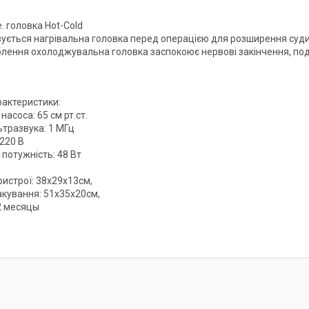
е. головка Hot-Cold
ується нагрівальна головка перед операцією для розширення суди
блення охолоджувальна головка заспокоює нервові закінчення, под
рактеристики:
насоса: 65 см рт.ст.
ьтразвука: 1 МГц
220 В
потужність: 48 Вт
ристрої: 38x29x13см,
акування: 51x35x20см,
12 месяцы