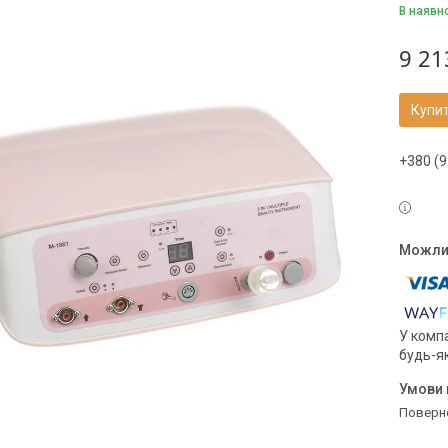
В наявн
9 21
Купи
+380 (9
У компа
будь-я
поверн