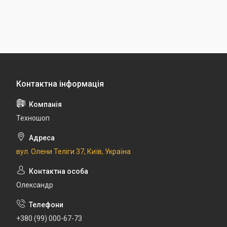
Техношоп
вул. Олени Теліги 37, Київ, Україна
Олександр
+380 (99) 000-67-73