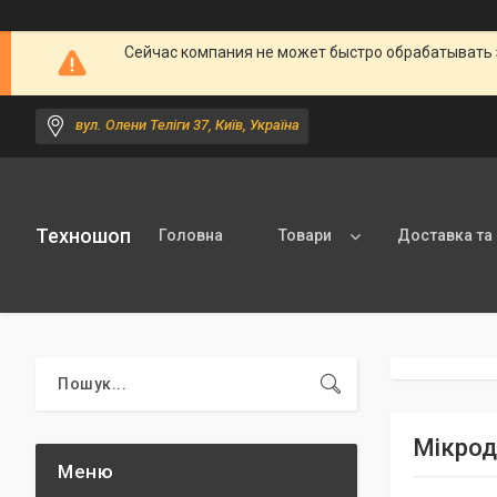
Сейчас компания не может быстро обрабатывать 
вул. Олени Теліги 37, Київ, Україна
Техношоп
Головна
Товари
Доставка та
Мікрод