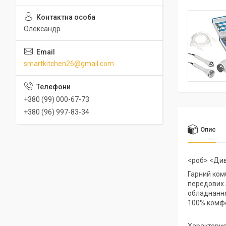
Олександр
smartkitchen26@gmail.com
+380 (99) 000-67-73
+380 (96) 997-83-34
Опис
<роб> <Див
Гарний комб
передових 
обладнання
100% комфо