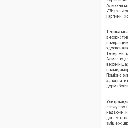
Характерис
Алмазна мік
УЗИ/ ультр
Гарячий і х
Техніка мі
використов
найкращим 
удосконалюв
Тепер ми п
Алмазна де
верхній шар
плями, змо
Помірне ви
заповнити 
дермабрази
Ультразвук
стимулює т
надаючи їй
допомагає 
зміцнює шк