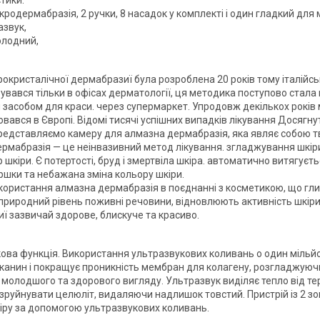
тики:
родермабразія, 2 ручки, 8 насадок у комплекті і один гладкий для
азвук,
олодний,
крокристалічної дермабразиї була розроблена 20 років тому італійс
увався тільки в офісах дерматології, ця методика поступово стала
засобом для краси. через супермаркет. Упродовж декількох років
ався в Європі. Відомі тисячі успішних випадків лікування Досягну
редставляємо камеру для алмазна дермабразія, яка являє собою т
рмабразія — це неінвазивний метод лікування. згладжування шкіри
 шкіри. Є потертості, бруд і змертвіла шкіра. автоматично витягуєт
ршки та небажана зміна кольору шкіри.
користання алмазна дермабразія в поєднанні з косметикою, що гли
природний рівень поживні речовини, відновлюють активність шкіри т
ї зазвичай здорове, блискуче та красиво.
ова функція. Використання ультразвукових коливань o один мільйо
канин і покращує проникність мембран для колагену, розгладжуюч
 молодшого та здорового вигляду. Ультразвук виділяє тепло від тер
зруйнувати целюліт, видаляючи надлишок товстий. Пристрій із 2 зо
іру за допомогою ультразвукових коливань.