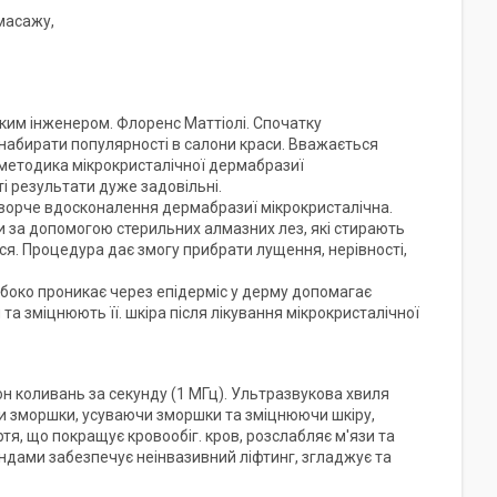
 масажу,
ьким інженером. Флоренс Маттіолі. Спочатку
 набирати популярності в салони краси. Вважається
 методика мікрокристалічної дермабразиї
ті результати дуже задовільні.
ворче вдосконалення дермабразиї мікрокристалічна.
 за допомогою стерильних алмазних лез, які стирають
ься. Процедура дає змогу прибрати лущення, нерівності,
боко проникає через епідерміс у дерму допомагає
а зміцнюють її. шкіра після лікування мікрокристалічної
н коливань за секунду (1 МГц). Ультразвукова хвиля
и зморшки, усуваючи зморшки та зміцнюючи шкіру,
тя, що покращує кровообіг. кров, розслабляє м'язи та
ндами забезпечує неінвазивний ліфтинг, згладжує та