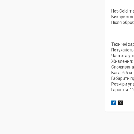
Hot-Cold, т.
Використов
Після обро
Технічні ха
Потужність 
Частота ул
Живлення: 
Споживана 
Вага: 6,5 кг
Габарити п
Розміри уп
Гарантія: 