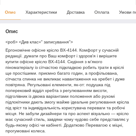
Опис
Характеристики
Доставка
Оплата
Умови п
Опис
<роб> <Див клас=" записування">
Ергономічне офісне крісло BX-4144. Комфорт у сучасній
редакції. думати про Ваш комфорт і здоров'я і вирішите
купити офісне крісло BX-4144. Сидіння з м'якого
піноматеріалу із сітчастою підкладкою робить трати в кріслі
ще простішими. приємно багато годин, а профільована,
сітчаста спинка не викликає навантаження на хребет і дуже
повітряна. Регульовані елементи, як-от: подушка під
поперековий відділ хребта з регулюванням висоти,
підголівник із двома варіантами положення або рухомі
підлокітники дають змогу майже ідеальне регулювання крісла
під зріст та індивідуальність користувача переваги та робочі
місця. Не забули дизайнери та про аспект візуально — крісло
має сучасний стиль, завдяки чому чудово себе представляє у
будь-якому офісі чи кабінеті.
Додатково Перевагою є міцні,
прогумовані колеса.