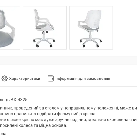
Характеристики
Інформація для замовлення
ілець BX-4325
нник, проведений за столом у неправильному положенні, може виклика
ажливо правильно підібрати форму вибір крісла.
не офісне крісло має дуже зручне сидіння, ідеально окреслена сп
посилені колеса та міцна основа.
сла: