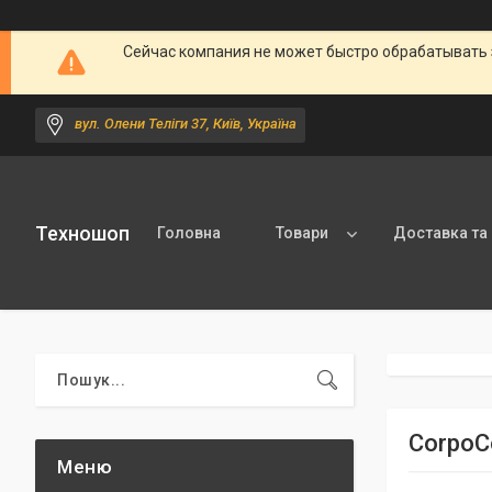
Сейчас компания не может быстро обрабатывать 
вул. Олени Теліги 37, Київ, Україна
Техношоп
Головна
Товари
Доставка та
CorpoC