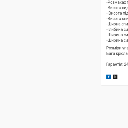
-Розмахах п
-Висота сид
- Висота пі
-Висота спи
-Ширна спи
-Глибина си
-Ширина сид
-Ширина сид
Розміри упа
Вага крісла:
Гарантія: 2