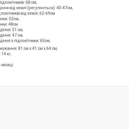
ідлокітників: 68 см,
іння від землі (регулюється): 40-47см,
длокітників від землі: 62-69см
нки: 52см,
нки: 48см
діння: 51 см,
іння: 47 см,
іння з підлокітники: 65см,
кування: 81 см x 41 см x 64 см,
 14 кг,
4 місяці