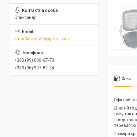
Олександр
smartkitchen26@gmail.com
+380 (99) 000-67-73
+380 (96) 997-83-34
Опис
Офісний ст
Довгий годи
тому так в
Представле
перевагою 
Розміри крі