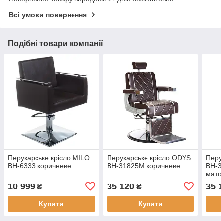
Всі умови повернення
Подібні товари компанії
Перукарське крісло MILO
Перукарське крісло ODYS
Перу
BH-6333 коричневе
BH-31825M коричневе
BH-
мат
10 999
35 120
35 
₴
₴
Купити
Купити