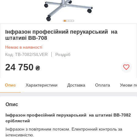
Інфразон професійний перукарський на
штативі ВВ-708
Немає в наявності
Код: TB-7082/SILVER
Роздріб
24 750
₴
Опис
Характеристики
Доставка
Оплата
Умови п
Опис
Інфразон професійний перукарський на штативі ВВ-7082
сріблястий
Інфразон з повітряним потоком. Електронний контроль за
інтенсивністю.