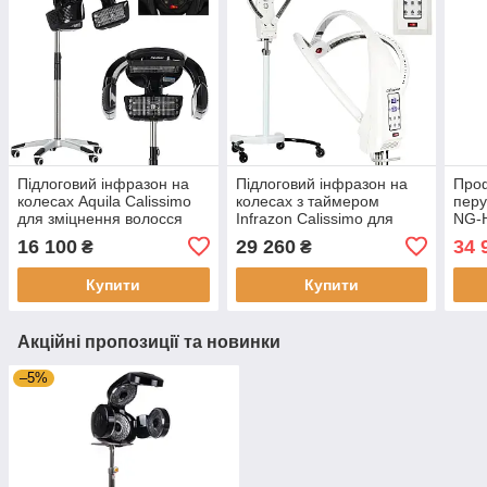
Підлоговий інфразон на
Підлоговий інфразон на
Про
колесах Aquila Calissimo
колесах з таймером
перу
для зміцнення волосся
Infrazon Calissimo для
NG-
після фарбування та
волосся після
чорн
16 100
29 260
34 
₴
₴
хімічної завивки Чорно-
фарбування та хімічної
білий
завивки Білий
Купити
Купити
Акційні пропозиції та новинки
–5%