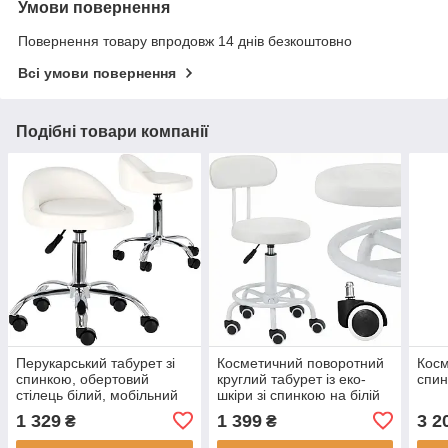
Умови повернення
Повернення товару впродовж 14 днів безкоштовно
Всі умови повернення
Подібні товари компанії
Перукарський табурет зі
Косметичний поворотний
Косм
спинкою, обертовий
круглий табурет із еко-
спин
стілець білий, мобільний
шкіри зі спинкою на білій
SPA табурет
ніжці з коліщатками
1 329
1 399
3 2
₴
₴
Calissimo для майстра
Білий