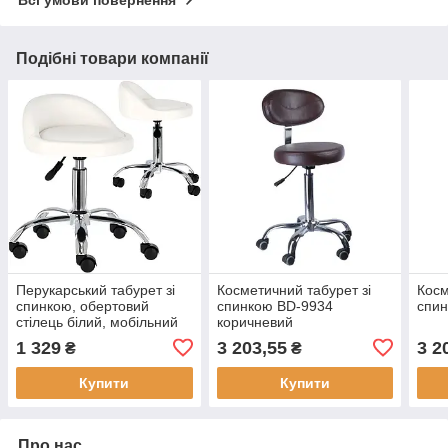
Всі умови повернення
Подібні товари компанії
Перукарський табурет зі
Косметичний табурет зі
Косм
спинкою, обертовий
спинкою BD-9934
спин
стілець білий, мобільний
коричневий
SPA табурет
1 329
3 203,55
3 2
₴
₴
Купити
Купити
Про нас