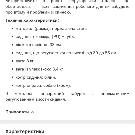
Використовуйте в роботі перукарський стілець, що
обертається, – і після закінчення робочого дня ви забудете
про втому й проблеми зі спиною.
Технічні характеристики:
матеріал (рамка): нержавіюча сталь.
сидіння: екошкіра (PU) + губка.
діаметр сидіння: 33 см.
сидіння, що регулюється по висоті: від 39 до 55 см.
вага: 3 кг.
вага із упаковкою: 3,4 кг.
колір сидіння: білий.
колір оправи: срібло (хром).
В комплекті: поворотний табурет із пневматичним
регулюванням висоти сидіння.
Приховати
Характеристики