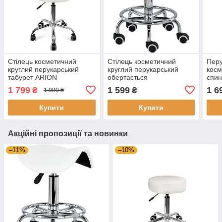
Стілець косметичний
Стілець косметичний
Перу
круглий перукарський
круглий перукарський
косм
табурет ARION
обертається
спин
1 799
1 599
1 6
₴
₴
1 999 ₴
Купити
Купити
Акційні пропозиції та новинки
–11%
–10%