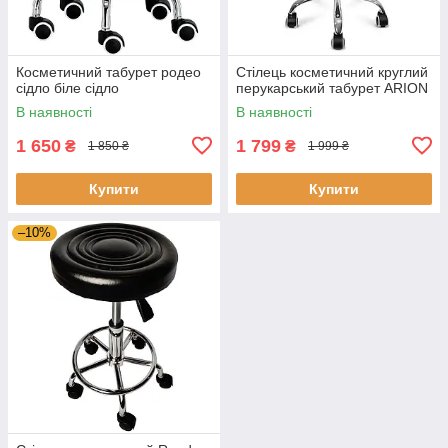
Косметичний табурет родео
Стілець косметичний круглий
сідло біле сідло
перукарський табурет ARION
В наявності
В наявності
1 650
1 799
₴
₴
1 850 ₴
1 999 ₴
Купити
Купити
–10%