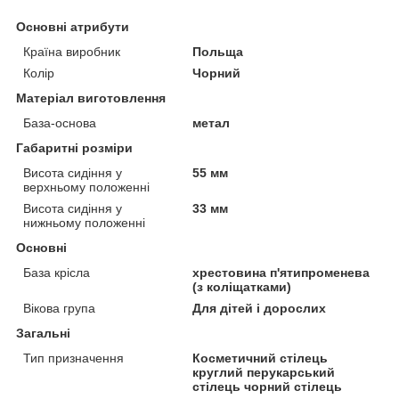
Основні атрибути
Країна виробник
Польща
Колір
Чорний
Матеріал виготовлення
База-основа
метал
Габаритні розміри
Висота сидіння у
55 мм
верхньому положенні
Висота сидіння у
33 мм
нижньому положенні
Основні
База крісла
хрестовина п'ятипроменева
(з коліщатками)
Вікова група
Для дітей і дорослих
Загальні
Тип призначення
Косметичний стілець
круглий перукарський
стілець чорний стілець