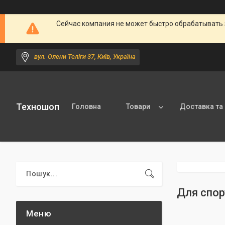
Сейчас компания не может быстро обрабатывать 
вул. Олени Теліги 37, Київ, Україна
Техношоп
Головна
Товари
Доставка та
Для спор