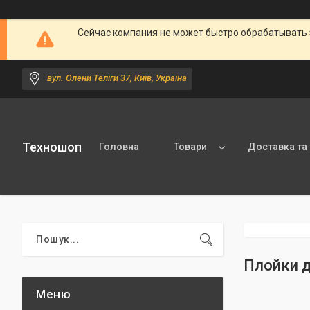
Сейчас компания не может быстро обрабатывать 
вул. Олени Теліги 37, Київ, Україна
Техношоп
Головна
Товари
Доставка та
Плойки д