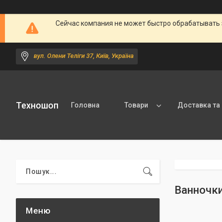
Сейчас компания не может быстро обрабатывать 
вул. Олени Теліги 37, Київ, Україна
Техношоп
Головна
Товари
Доставка та
Ванночки