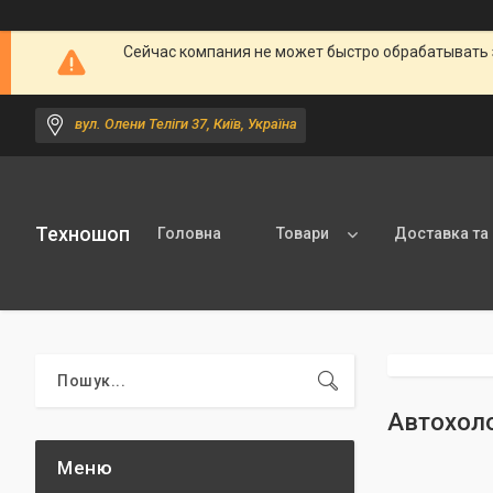
Сейчас компания не может быстро обрабатывать 
вул. Олени Теліги 37, Київ, Україна
Техношоп
Головна
Товари
Доставка та
Автохол