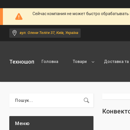
Сейчас компания не может быстро обрабатывать 
вул. Олени Теліги 37, Київ, Україна
Техношоп
Головна
Товари
Доставка та
Конвектор